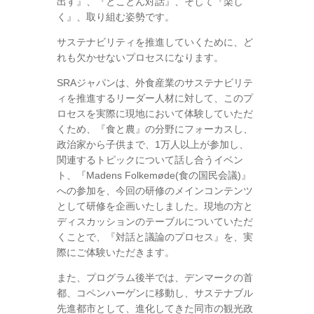
出す』、『とことん対話』、そして『楽し
く』、取り組む姿勢です。
サステナビリティを推進していくために、ど
れも欠かせないプロセスになります。
SRAジャパンは、外食産業のサステナビリテ
ィを推進するリーダー人材に対して、このプ
ロセスを実際に現地において体験していただ
くため、『食と農』の分野にフォーカスし、
政治家から子供まで、1万人以上が参加し、
関連するトピックについて話し合うイベン
ト、『Madens Folkemøde(食の国民会議)』
への参加を、今回の研修のメインコンテンツ
として研修を企画いたしました。現地の方と
ディスカッションのテーブルについていただ
くことで、『対話と議論のプロセス』を、実
際にご体験いただきます。
また、プログラム後半では、デンマークの首
都、コペンハーゲンに移動し、サステナブル
先進都市として、進化してきた同市の観光政