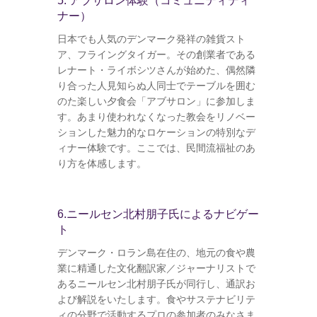
5. アブサロン体験（コミュニティディ
ナー）
日本でも人気のデンマーク発祥の雑貨スト
ア、フライングタイガー。その創業者である
レナート・ライボシツさんが始めた、偶然隣
り合った人見知らぬ人同士でテーブルを囲む
のた楽しい夕食会「アブサロン」に参加しま
す。あまり使われなくなった教会をリノベー
ションした魅力的なロケーションの特別なデ
ィナー体験です。ここでは、民間流福祉のあ
り方を体感します。
6.ニールセン北村朋子氏によるナビゲー
ト
デンマーク・ロラン島在住の、地元の食や農
業に精通した文化翻訳家／ジャーナリストで
あるニールセン北村朋子氏が同行し、通訳お
よび解説をいたします。食やサステナビリテ
ィの分野で活動するプロの参加者のみなさま