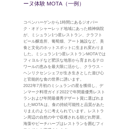
ーヌ体験 MOTA（一例）
コペンハーゲンから1時間にあるジオパー
ク・オドシャーレッド地域にあった精神病院
が、ミシュラン1つ星レストラン、クラフト
ビール醸造所、葡萄畑、アート施設など、美
食と文化のホットスポットに生まれ変わりま
した。ミシュラン1つ星レストランMOTAでは
フィヨルドなど肥沃な地形から育まれるテロ
ワールの恵みを最大限に活かし、クラウス・
ヘンリクセンシェフが生き生きとした遊び心
と官能的な食の世界に誘います。
2022年7月初のミシュランの星を獲得し、デ
ンマーク料理ガイド2022で年間最優秀レスト
ランおよび年間最優秀デザート賞に選ばれま
したMOTA は、食の持続可能性と品質があた
りまえのように考えられています。レストラ
ン周辺の自然の中で収穫される朝どれ野菜、
海藻やビーチハーブはレストランを囲むフィ