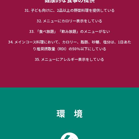
31. 子ども向けに、2品以上の野菜料理を提供している
32. メニューにカロリー表示をしている
33. 「食べ放題」「飲み放題」のメニューがない
34. メインコース料理において、カロリー、脂肪、砂糖、塩分は、1日あた
り推奨摂取量（RDI）の50％以下にしている
35. メニューにアレルギー表示をしている
環 境