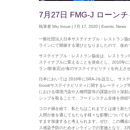
7月27日 FMG-J ロ
執筆者
Miu Inoue
|
7月 17, 2020
|
Events
,
News
一般社団法人日本サステイナブル・レストラン協会(
ラインにて開催する運びとなりましたので、改め
サステイナブル・レストラン協会は、レストラン
ステイナブルに変えることを使命とし、2010年
ラン/飲食店)が食のサステイナビリティを向上さ
日本においては 2018年にSRA-Jを設立し、サ
Good/サステイナビリティに関するレーティン
における環境汚染や人権問題等の課題が日々深刻
シップを取ることで、フードシステム全体を持続
コロナ禍を経て、私たちはこれまでとは違う新た
人間が食を通じてもたらす様々な影響についても
すます加速すると考えられます。ぜひ、この機会
ス感染予防のためオンラインでの実施となり、3