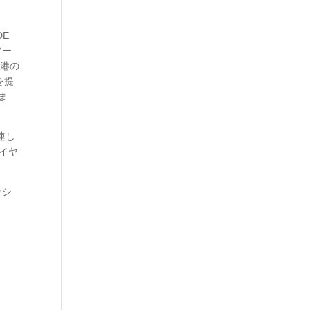
DE
フー
香港の
を提
ま
連し
イヤ
ッシ