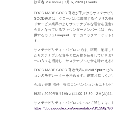
執筆者
Miu Inoue
|
7月 6, 2020
|
Events
FOOD MADE GOOD 香港が手掛けるサステナビリティ
GOOD香港は、グローバルに展開するイギリス
ドサービス業界のよりサステナブルな運営を促進する
会員となっているファウンダーメンバーには、Arca
供するカフェFineprint、オーガニックマーケ
す。
サステナビリティ・パビロンでは、環境に配慮し
たサステナブルな食事と飲み物を紹介していきま
ーの方々を招待し、サステナブルな食を味わえ
FOOD MADE GOOD 香港代表のHeidi Spurrel
ョンのモデレーターを務めます。是非お越しくだ
会場：香港 湾仔 香港コンベンション＆エキシビ
日程：2020年9月1日(火)11:00-18:30、2日(水)11:00
サステナビリティ・パビロンについて詳しくはこ
https://docs.google.com/presentation/d/1S58j7