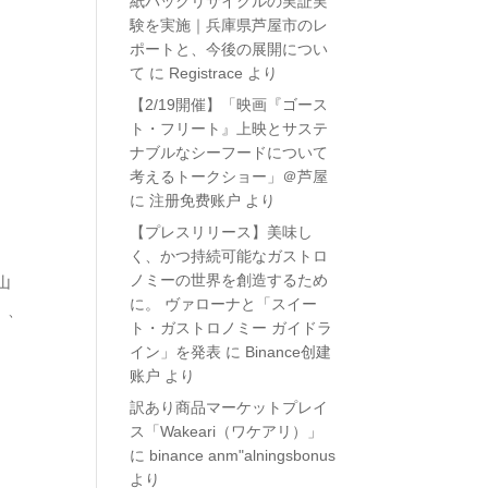
紙パックリサイクルの実証実
験を実施｜兵庫県芦屋市のレ
ポートと、今後の展開につい
て
に
Registrace
より
【2/19開催】「映画『ゴース
ト・フリート』上映とサステ
ナブルなシーフードについて
考えるトークショー」＠芦屋
に
注册免费账户
より
【プレスリリース】美味し
く、かつ持続可能なガストロ
ノミーの世界を創造するため
山
に。 ヴァローナと「スイー
）、
ト・ガストロノミー ガイドラ
イン」を発表
に
Binance创建
账户
より
訳あり商品マーケットプレイ
ス「Wakeari（ワケアリ）」
に
binance anm"alningsbonus
より