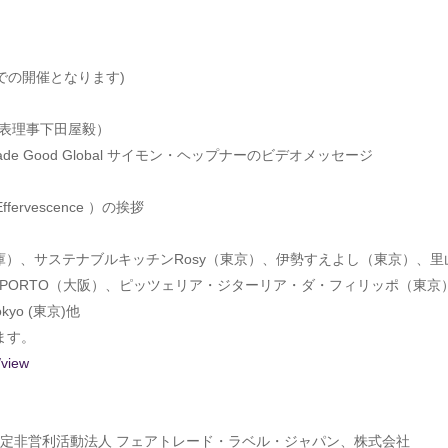
OOMでの開催となります)
表理事下田屋毅）
e Good Global サイモン・ヘップナーのビデオメッセージ
vescence ）の挨拶
（兵庫）、サステナブルキッチンRosy（東京）、伊勢すえよし（東京）、里
LLA PORTO（大阪）、ピッツェリア・ジターリア・ダ・フィリッポ（東京
yo (東京)他
ます。
/view
定非営利活動法人 フェアトレード・ラベル・ジャパン、株式会社