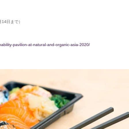
月14日まで）
ility-pavilion-at-natural-and-organic-asia-2020/