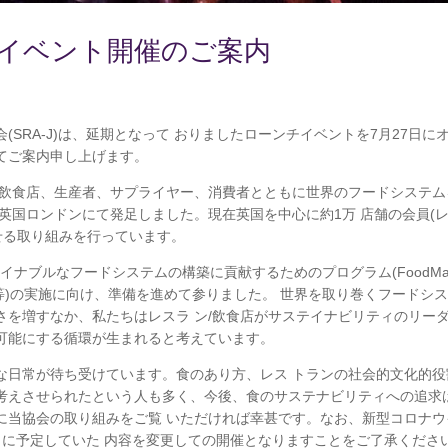
ーンチイベント開催のご案内
SRA-J)は、延期となって おりましたローンチイベントを7月27日に
てご案内申し上げます。
/飲食店、生産者、サプライヤー、消費者とともに世界のフードシステム
に英国ロンドンにて発足しました。現在英国を中心に約1万 店舗の会員(
せる取り組みを行っています。
ステイナブルなフードシステムの構築に貢献するためのプログラム(FoodMad
グ等)の実施に向け、準備を進めて参りました。 世界を取り巻くフードシ
さを増すなか、私たちはレスラ ン/飲食店がサステイナビリティのリー
可能にする循環が生まれると考えています。
な日常が待ち受けています。食のあり方、レス トランの社会的文化的役
考えさせられたという人も多く、今後、食のサステナビリティへの追求
に当協会の取り組みをご覧 いただければ幸甚です。なお、新型コロナウ
月に予定していた 内容を変更しての開催となりますことをご了承くださ