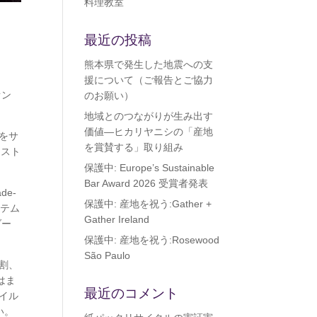
料理教室
最近の投稿
熊本県で発生した地震への支
援について（ご報告とご協力
オン
のお願い）
地域とのつながりが生み出す
価値―ヒカリヤニシの「産地
をサ
を賞賛する」取り組み
レスト
保護中: Europe’s Sustainable
Bar Award 2026 受賞者発表
e-
保護中: 産地を祝う:Gather +
ステム
Gather Ireland
ダー
保護中: 産地を祝う:Rosewood
São Paulo
割、
はま
最近のコメント
イル
い。