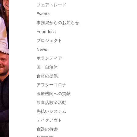
フェアトレード
Events
事務局からのお知らせ
Food-loss
プロジェクト
News
ボランティア
国・自治体
食材の提供
アフターコロナ
医療機関への貢献
飲食店救済活動
先払いシステム
テイクアウト
食器の持参