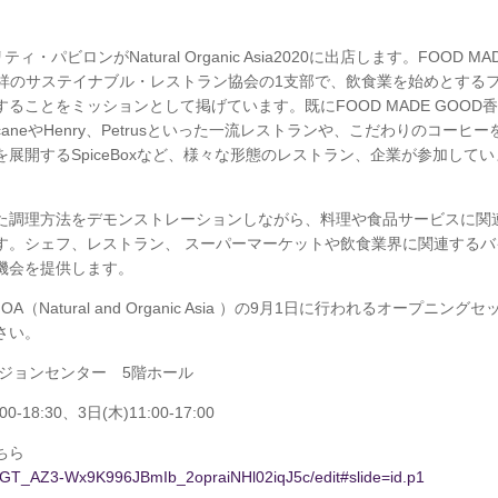
・パビロンがNatural Organic Asia2020に出店します。FOOD MA
発祥のサステイナブル・レストラン協会の1支部で、飲食業を始めとする
ことをミッションとして掲げています。既にFOOD MADE GOOD
neやHenry、Petrusといった一流レストランや、こだわりのコーヒー
ットを展開するSpiceBoxなど、様々な形態のレストラン、企業が参加してい
た調理方法をデモンストレーションしながら、料理や食品サービスに関
す。シェフ、レストラン、 スーパーマーケットや飲食業界に関連するバ
る機会を提供します。
lがNOA（Natural and Organic Asia ）の9月1日に行われるオープニングセ
さい。
ジョンセンター 5階ホール
-18:30、3日(木)11:00-17:00
ちら
G0GT_AZ3-Wx9K996JBmIb_2opraiNHl02iqJ5c/edit#slide=id.p1