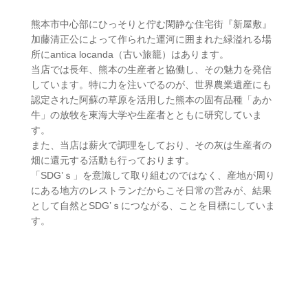
熊本市中心部にひっそりと佇む閑静な住宅街『新屋敷』
加藤清正公によって作られた運河に囲まれた緑溢れる場
所にantica locanda（古い旅籠）はあります。
当店では長年、熊本の生産者と協働し、その魅力を発信
しています。特に力を注いでるのが、世界農業遺産にも
認定された阿蘇の草原を活用した熊本の固有品種「あか
牛」の放牧を東海大学や生産者とともに研究していま
す。
また、当店は薪火で調理をしており、その灰は生産者の
畑に還元する活動も行っております。
「SDG’ｓ」を意識して取り組むのではなく、産地が周り
にある地方のレストランだからこそ日常の営みが、結果
として自然とSDG’ｓにつながる、ことを目標にしていま
す。